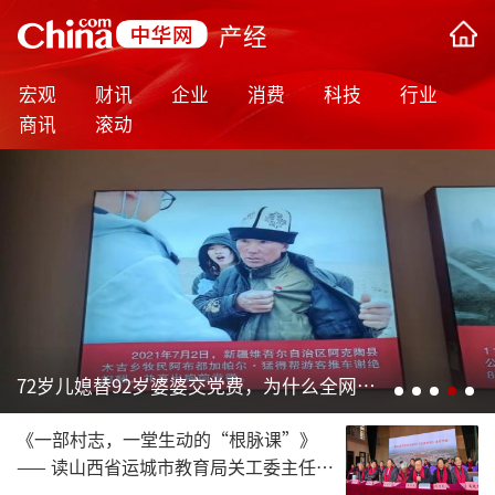
产经
宏观
财讯
企业
消费
科技
行业
商讯
滚动
72岁儿媳替92岁婆婆交党费，为什么全网都在点赞？
《一部村志，一堂生动的“根脉课”》
—— 读山西省运城市教育局关工委主任张
俊耀主编的《均安村志》有感