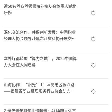
近50名侨商侨领暨海外校友会负责人湖北
研修
深化交流合作，共促创新发展：中国职业
经理人协会领导赴黑龙江省科协开展交流
座谈
塞外煤都转型“算力之城”，2025中国算
力大会在大同启幕
山海协作：“阳光1+1”照亮老区振兴路
——福建省职业经理服务行业协会助力乡
村振兴纪实
Z 世代青年引领非遗新潮：AI 唤醒文化基