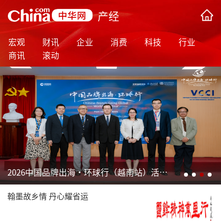
产经
宏观
财讯
企业
消费
科技
行业
商讯
滚动
2026中国品牌出海·环球行（越南站）活动在胡志明市举办
翰墨故乡情 丹心耀省运