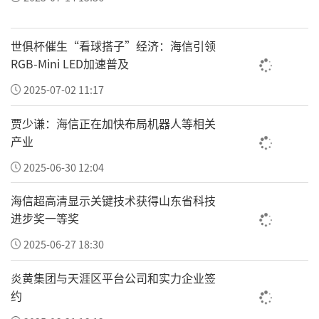
活动现场还举行了北京大学国际医院与震兴医
药大学医院战略合作签约仪式，北京大学国际医院
世俱杯催生“看球搭子”经济：海信引领
RGB-Mini LED加速普及
党委书记、执行院长梁军教授与震兴医药大学医院
总经理赵宗礼代表双方签署协议。双方将在临床诊
2025-07-02 11:17
疗、学术交流、远程会诊及跨境医疗等领域开展深
贾少谦：海信正在加快布局机器人等相关
度合作，共同推动中越医疗合作迈向新阶段。
产业
2025-06-30 12:04
海信超高清显示关键技术获得山东省科技
进步奖一等奖
2025-06-27 18:30
炎黄集团与天涯区平台公司和实力企业签
约