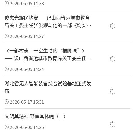
2026-06-05 14:33
地的背景下，新质生产力正加速推动中国品牌全球
化布局。越南依托区位优势与营商环境优化，成为
俊杰光耀民均安——记山西省运城市教育
中国品牌深耕东盟的战略支点。本次活动聚焦跨境
局关工委主任张俊耀与他的一部《均安村
志》
医疗与产业联动，旨在搭建中越医疗健康产业的务
2026-06-05 14:27
实合作平台，推动中国品牌在医疗领域的创新成果
《一部村志，一堂生动的“根脉课”》
落地越南、辐射东盟，为双边经贸合作注入新动
—— 读山西省运城市教育局关工委主任张
能。
俊耀主编的《均安村志》有感
2026-06-05 14:24
中国驻胡志明市总领事馆副总领事徐州在致辞
湖北省无人智能装备综合试验基地正式发
布
中指出，当前中越关系正处于历史最好时期。本次
活动契合两国医疗领域合作需求，为双方在跨境就
2026-05-17 15:31
医、远程医疗、健康保险等领域的深入合作搭建了
文明其精神 野蛮其体魄（二）
重要平台，也将为越南引入优质医疗资源、推动跨
2026-05-06 14:25
境医疗合作提供可复制、可推广的范本。他表示，