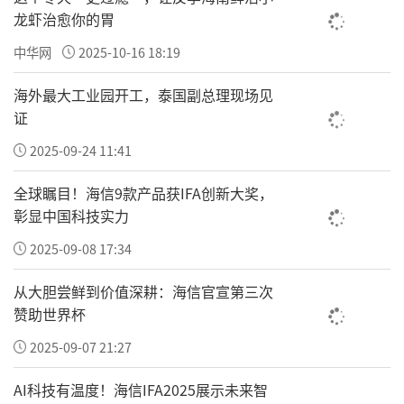
持，共同促进两国医疗健康产业互利共赢。
龙虾治愈你的胃
中华网
2025-10-16 18:19
胡志明市医疗器械协会主席许富允在致辞中表
示，越南医疗健康产业正处于快速发展阶段，本地
海外最大工业园开工，泰国副总理现场见
证
民众对先进诊疗技术和优质医疗服务的需求日益增
长。中国在医疗器械、智能诊疗、医院管理等领域
2025-09-24 11:41
积累了丰富经验，双方合作空间广阔。期待以本次
全球瞩目！海信9款产品获IFA创新大奖，
活动为契机，推动越南医疗机构与中国优秀医疗企
彰显中国科技实力
业深度对接，引进先进技术与设备，助力越南医疗
2025-09-08 17:34
服务能力提升。
从大胆尝鲜到价值深耕：海信官宣第三次
赞助世界杯
2025-09-07 21:27
AI科技有温度！海信IFA2025展示未来智