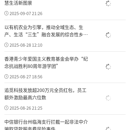
慧生活新图景
2025-09-07 21:26
以有机农业为引擎，推动全域生态、生
产、生活“三生”融合发展的综合性乡村
振兴“车河”
2025-08-28 12:10
香港青少年爱国主义教育基金会举办“纪
活动现场
念抗战胜利80周年游学团”
2025-08-27 18:56
主题演讲环节，来自北京大学国际医院的三位
追觅科技发放超200万元全员红包，员工
专家从不同维度展示了医院在肿瘤、中医、心血管
额外激励最高六位数
疾病三大领域的综合实力。
2025-08-26 21:25
中信银行台州临海支行拦截一起非法中介
平安健康保险股份有限公司总经理助理、总精
骗取贷款服务费风险事件