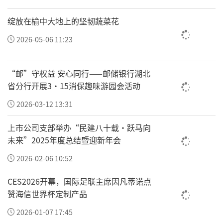
中国驻胡志明市总领事馆愿以此次活动为契机，推
绽放在榆中大地上的坚韧蔬菜花
动中越医疗健康领域交流合作不断走深走实，为两
国人民带来更多实实在在的利益。
2026-05-06 11:23
作为主办方代表，环球网副总经理李留申表
“邮”守权益 安心同行——邮储银行湖北
示，中国品牌走向世界，不是单向输出，而是双向
省分行开展3·15消保趣味游园会活动
奔赴。越南作为东盟增长最快的市场之一，正展现
2026-03-12 13:31
出独特的发展韧性和合作潜能，中越经贸合作已成
上市公司支部举办“民建八十载·跃马向
为区域合作的重要引擎。环球网作为具有国际化视
未来”2025年度总结暨迎新年会
野的全球性新闻媒体，有责任也有能力为中国品牌
2026-02-06 10:52
出海贡献媒体力量。未来，环球网将继续发挥桥梁
作用，既传播中国企业的创新实践，也传递海外市
CES2026开幕，国际足联主席因凡蒂诺点
赞海信世界杯定制产品
场的真实声音，帮助中国企业精准对接本地需求。
2026-01-07 17:45