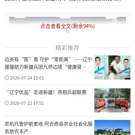
点击查看全文(剩余
94
%)
精彩推荐
边关有“医”靠 守护“零距离” ——辽宁
援疆助力新疆兵团九师边境“健康驿
站”建设纪实
2026-07-24 15:01
“辽宁优品”走进新疆！亮相兵超联赛
2026-07-22 17:51
出席活动的部分嘉宾。从左到右依次是：平安健康保险股
份有限公司总经理助理、总精算师丁雯，越南中国总商会
胡志明市分会会长章林，北京大学国际医院党委书记、执
农机托管护航麦收 阿合奇县农业社会化服
行院长梁军教授，中国驻胡志明市总领事馆副总领事徐
州，越南工商联合会胡志明市分会副主席裴氏宁，环球网
务助农丰产