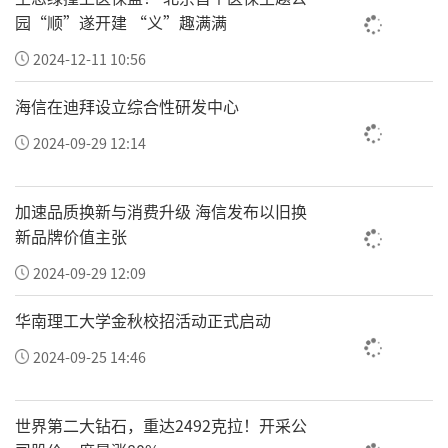
一位参会的越南本地医疗企业代表表示，中国
园“顺”遂开建 “义”趣满满
医疗品牌在技术和服务理念上的创新和系统化解决
2024-12-11 10:56
方案让人印象深刻。“越南民众对高品质医疗服务
的需求正在快速提升，中国医疗健康企业的到来，
海信在迪拜设立综合性研发中心
为本地市场带来了更多选择和更高标准。”
2024-09-29 12:14
会后，活动还组织意向合作企业在越南河内市
加速品质换新与消费升级 海信发布以旧换
开展多点位商贸考察与实地调研走访，深入对接当
新品牌价值主张
地产业资源，探索跨境合作新渠道。
2024-09-29 12:09
华南理工大学金秋校招活动正式启动
本次活动由环球网主办，平安健康保险、北大
医疗集团、北京大学国际医院协办，越南中国总商
2024-09-25 14:46
会胡志明市分会联合协办，越南工商联合会胡志明
市分会支持。从2025年米兰站启航，到2026年首
世界第二大钻石，重达2492克拉！开采公
站落地圣保罗，再到本次落地越南，“中国品牌出