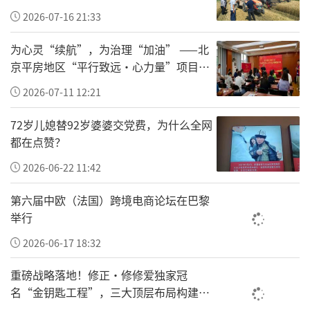
副总经理李留申，胡志明市医疗器械协会主席许富允。
2026-07-16 21:33
为心灵“续航”，为治理“加油” ——北
京平房地区“平行致远·心力量”项目让
基层干部轻装上阵
2026-07-11 12:21
72岁儿媳替92岁婆婆交党费，为什么全网
都在点赞？
2026-06-22 11:42
第六届中欧（法国）跨境电商论坛在巴黎
举行
2026-06-17 18:32
2026中国品牌出海·环球行（越南站）活动现场
重磅战略落地！修正•修修爱独家冠
名“金钥匙工程”，三大顶层布局构建全
在共建“一带一路”倡议与品牌强国战略全面落
国一老一小安全防护新体系