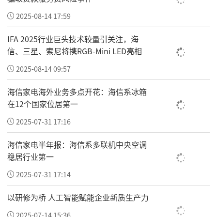
算师丁雯在主题演讲中介绍，平安健康保险已构建
2025-08-14 17:59
起覆盖预防、医疗、康复的全链条服务体系，拥有
全流程的诊疗管理服务、高品质的医疗资源及精细
IFA 2025行业巨头技术较量引关注，海
化的风控体系三大核心优势，愿与越南及东盟伙伴
信、三星、索尼将携RGB-Mini LED亮相
携手，共同探索跨境保险产品及健管服务合作，同
2025-08-14 09:57
时打造覆盖预防、诊疗、康复全周期的一站式服务
海信家电海外业务多点开花：海信系冰箱
方案，让优质医疗资源惠及更多民众。
在12个国家位居第一
2025-07-31 17:16
海信家电半年报：海信系多联机中央空调
稳居行业第一
2025-07-31 17:14
以研修为桥 人工智能赋能企业新质生产力
活动现场
2025-07-14 15:36