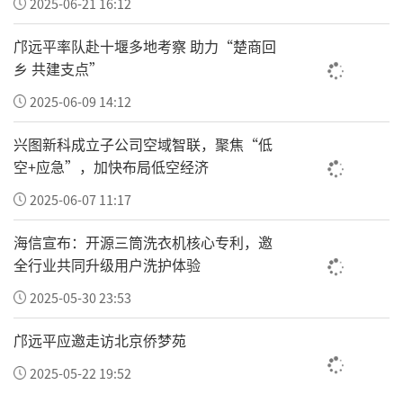
2025-06-21 16:12
邝远平率队赴十堰多地考察 助力“楚商回
乡 共建支点”
北京大学国际医院与震兴医药大学医院签署战略合作协议
2025-06-09 14:12
活动现场，长城国际传播中心作为机构代表也
兴图新科成立子公司空域智联，聚焦“低
空+应急”，加快布局低空经济
进行了现场展示。
2025-06-07 11:17
海信宣布：开源三筒洗衣机核心专利，邀
全行业共同升级用户洗护体验
2025-05-30 23:53
邝远平应邀走访北京侨梦苑
2025-05-22 19:52