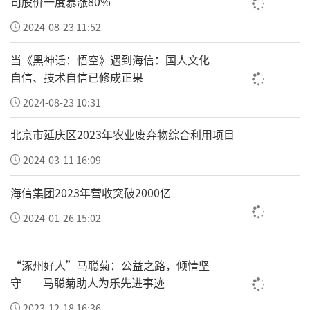
司股价一度暴涨80%
海·环球行”的足迹不断延伸。未来，活动将继续搭
2024-08-23 11:52
建中国品牌与海外市场的合作桥梁，助力中国品牌
当《黑神话：悟空》遇到海信：国人文化
以开放姿态拥抱世界，在全球化舞台上展现中国创
自信、技术自信已修成正果
造的创新与智慧。
2024-08-23 10:31
责任编辑：0948
北京市延庆区2023年农业废弃物综合利用项目
2024-03-11 16:09
海信集团2023年营收突破2000亿
2024-01-26 15:02
“涿州好人”马聪菊：公益之路，倾情坚
守 ——马聪菊助人为乐先进事迹
2023-12-18 16:36