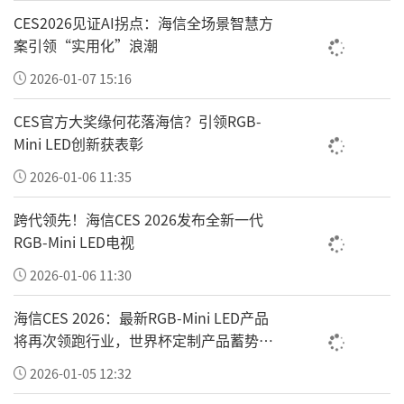
越南中国总商会胡志明市分会会长章林在致辞
CES2026见证AI拐点：海信全场景智慧方
中表示，当前中越命运共同体建设持续推进，两国
案引领“实用化”浪潮
群众对高品质诊疗、跨境康养的需求持续攀升，医
2026-01-07 15:16
疗健康已成为双边服务贸易极具潜力的新兴赛道。
CES官方大奖缘何花落海信？引领RGB-
他表示，商会拥有500余家会员企业，愿发挥桥梁
Mini LED创新获表彰
作用，推动建立常态化医疗产业对接平台，聚焦在
2026-01-06 11:35
越中资企业落地普惠跨境健康服务，推动医疗人才
与技术双向交流，打通跨境医疗全产业链协同通
跨代领先！海信CES 2026发布全新一代
道，携手打造开放、高效、普惠的跨境医疗合作新
RGB-Mini LED电视
格局。
2026-01-06 11:30
海信CES 2026：最新RGB-Mini LED产品
北京大学国际医院党委书记、执行院长梁军教
将再次领跑行业，世界杯定制产品蓄势待
授在致辞中介绍，平安集团坚持科技赋能，持续深
发
2026-01-05 12:32
化“综合金融+医疗养老”双轮驱动发展战略，将医