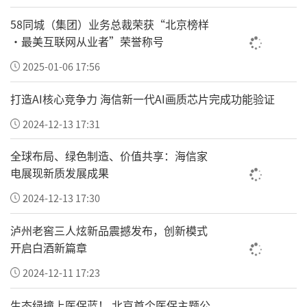
58同城（集团）业务总裁荣获“北京榜样
·最美互联网从业者”荣誉称号
2025-01-06 17:56
活动的举办收获了现场嘉宾及越南本地从业者
的积极评价，在场人士分享了对中国医疗品牌与跨
打造AI核心竞争力 海信新一代AI画质芯片完成功能验证
境合作前景的感受与期待。
2024-12-13 17:31
全球布局、绿色制造、价值共享：海信家
越南中国商会副会长彭子豪表示，在越中资企
电展现新质发展成果
业规模不断扩大，员工医疗保障一直是“隐形短
2024-12-13 17:30
板”。今天的活动让他看到，跨境医疗合作不是停
留在纸面上的框架协议，而是实打实的解决方案。
泸州老窖三人炫新品震撼发布，创新模式
期待这样的交流能够持续，真正惠及在越企业和员
开启白酒新篇章
工。
2024-12-11 17:23
生态绿撞上医保蓝！ 北京首个医保主题公