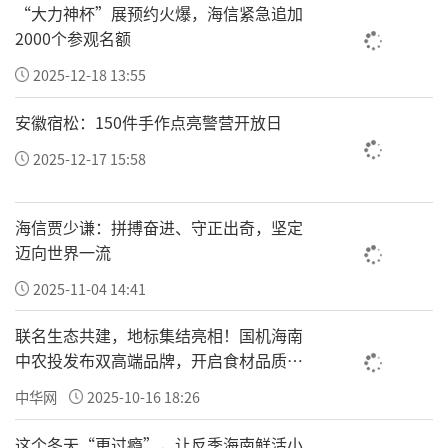
疗养老业务打造为集团第二增长曲线，打通了“保
“大力神杯”展预约火爆，海信紧急追加
2000个参观名额
险支付+医疗服务+养老场景”的全链条闭环，医疗
健康生态已服务超2亿用户。北京大学国际医院作
2025-12-18 13:55
为平安医疗健康生态的旗舰平台，在肿瘤精准治
安徽宿松：150件手作点亮警营开放日
疗、心血管疾病诊疗、神经系统疾病等领域达到国
2025-12-17 15:58
际先进水平，已为全球80多个国家和地区的患者
提供诊疗。
海信贾少谦：拼搏奋进、守正出奇，坚定
迈向世界一流
越南工商联合会胡志明市分会副主席裴氏宁表
2025-11-04 14:41
示，中越两国经贸合作持续深化，医疗健康产业作
为朝阳产业，正成为双边合作的新亮点。越南工商
联名生态共建，地标集结亮相！国机海南
会胡志明市分会作为越南工商界的重要组织，愿积
中农投发布双高端品牌，开启食材品质新
纪元
极推动越南医疗机构与中国医疗健康企业的交流对
中华网
2025-10-16 18:26
接，为跨境医疗合作提供政策咨询、资源对接等支
这个冬天“更过瘾”，让反季海南鲜活小