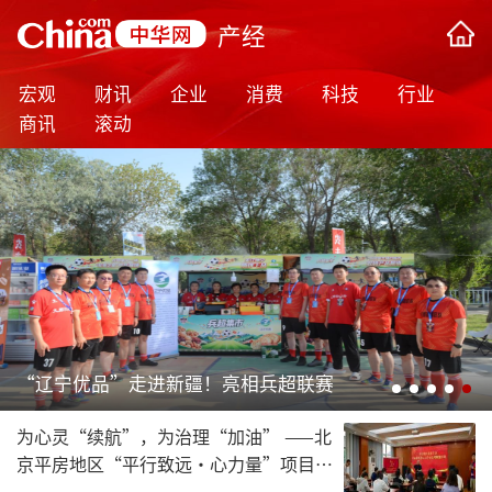
产经
宏观
财讯
企业
消费
科技
行业
商讯
滚动
边关有“医”靠 守护“零距离” ——辽宁援疆助力新疆兵团九师边境“健康驿站”建设纪实
为心灵“续航”，为治理“加油” ——北
京平房地区“平行致远·心力量”项目让
基层干部轻装上阵