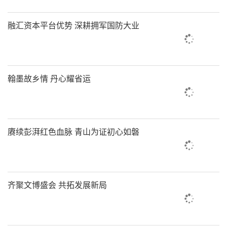
融汇资本平台优势 深耕拥军国防大业
翰墨故乡情 丹心耀省运
赓续彭湃红色血脉 青山为证初心如磐
齐聚文博盛会 共拓发展新局