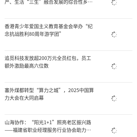
产、生活“三生”融合发展的综合性乡村
振兴“车河”
香港青少年爱国主义教育基金会举办“纪
念抗战胜利80周年游学团”
追觅科技发放超200万元全员红包，员工
额外激励最高六位数
塞外煤都转型“算力之城”，2025中国算
力大会在大同启幕
山海协作：“阳光1+1”照亮老区振兴路
——福建省职业经理服务行业协会助力乡