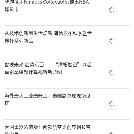
卡游携手Fanatics Collectibles推出NBA
球星卡
从技术创新到生活焕新 海信发布秋季暨世
界杯系列新品
​智映未来 启势京西—— “潭柘智空”以超
算引擎绘就计算视听新蓝图
海外最大工业园开工，泰国副总理现场见
证
大国重器浓缩版！两款航空文创亮相长春