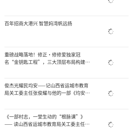
百年招商大港兴 智慧妈湾帆远扬
重磅战略落地！修正•修修爱独家冠
名“金钥匙工程”，三大顶层布局构建全
国一老一小安全防护新体系
俊杰光耀民均安——记山西省运城市教育
局关工委主任张俊耀与他的一部《均安村
志》
《一部村志，一堂生动的“根脉课”》
—— 读山西省运城市教育局关工委主任张
俊耀主编的《均安村志》有感