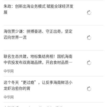
朱政：创新出海业务模式 赋能全球经济发
展
海信贾少谦：拼搏奋进、守正出奇，坚定
迈向世界一流
联名生态共建，地标集结亮相！国机海南
中农投发布双高端品牌，开启食材品质新
纪元
中华网
这个冬天“更过瘾”，让反季海南鲜活小
龙虾治愈你的胃
中华网