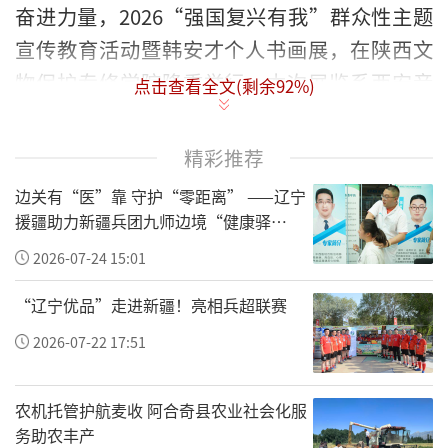
奋进力量，2026“强国复兴有我”群众性主题
宣传教育活动暨韩安才个人书画展，在陕西文
物保护专修学院隆重举行。本次展览系西安音
点击查看全文(剩余
92
%)
乐书画非遗美食文化节重点示范活动，以丹青
载初心、以文艺弘正气，生动践行新时代文化
精彩推荐
强国建设使命。
边关有“医”靠 守护“零距离” ——辽宁
援疆助力新疆兵团九师边境“健康驿
站”建设纪实
2026-07-24 15:01
“辽宁优品”走进新疆！亮相兵超联赛
2026-07-22 17:51
农机托管护航麦收 阿合奇县农业社会化服
务助农丰产