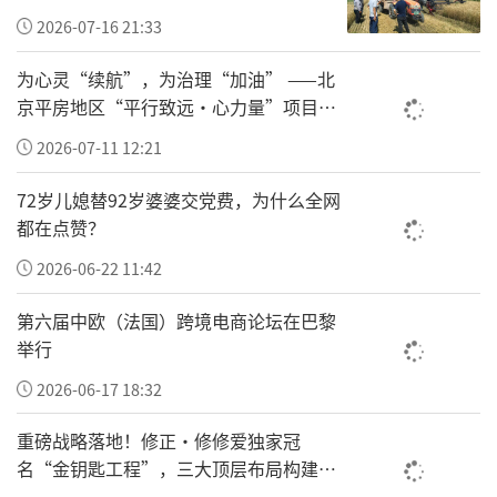
本次活动由杨海琴主持。在陕西省国际文化交
2026-07-16 21:33
流基金会、陕西文物保护专修学院、陕西省三
为心灵“续航”，为治理“加油” ——北
秦养老服务协会支部委员会的悉心指导下，由
京平房地区“平行致远·心力量”项目让
多家文化机构、爱心企业联合承办，陕西广播
基层干部轻装上阵
2026-07-11 12:21
电视台《场景新消费》栏目全程跟踪报道，多
72岁儿媳替92岁婆婆交党费，为什么全网
方协同聚力，打造了一场高标准、高品质、高
都在点赞？
格局的群众性文化盛会。
2026-06-22 11:42
本次盛会群英荟萃、贤达云集。军休老干部、
第六届中欧（法国）跨境电商论坛在巴黎
参战英模、文博专家、书画名家及优秀企业家
举行
代表齐聚一堂，共赏翰墨风华、共叙家国情
2026-06-17 18:32
怀。出席活动的嘉宾有：原渭南市分区司令员
宁保中，英雄四连连长马升云及家属，拥有57
重磅战略落地！修正•修修爱独家冠
名“金钥匙工程”，三大顶层布局构建全
年党龄的军休老兵康竣格；陕西文物保护专修
国一老一小安全防护新体系