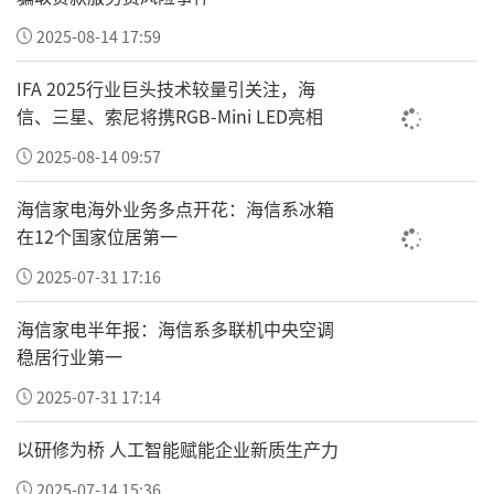
文化促进会会员、西安市紫光阁艺术团特型演
2025-08-14 17:59
员部部长、陕西省新闻书画家协会常务理事，
并受聘为西安盛唐书画研究院、陕西省名家书
IFA 2025行业巨头技术较量引关注，海
画艺术研究院等多家机构高级顾问、高级研究
信、三星、索尼将携RGB-Mini LED亮相
员，数十年扎根基层，深耕国学宣讲、德孝传
2025-08-14 09:57
播工作，是区域内极具影响力的文化公益先行
海信家电海外业务多点开花：海信系冰箱
者。
在12个国家位居第一
2025-07-31 17:16
海信家电半年报：海信系多联机中央空调
稳居行业第一
2025-07-31 17:14
以研修为桥 人工智能赋能企业新质生产力
2025-07-14 15:36