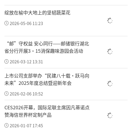
充分彰显退役老兵忠诚担当的政治本色与纯粹
质朴的红色初心。整场仪式流程庄重有序、层
绽放在榆中大地上的坚韧蔬菜花
层递进。任祚旺致欢迎辞，对画展顺利举办致
2026-05-06 11:23
以祝贺；马天罡系统阐释活动“红色传承、孝
善弘扬、艺术交流”的核心定位；宁保中、马
“邮”守权益 安心同行——邮储银行湖北
省分行开展3·15消保趣味游园会活动
升云深情回望峥嵘岁月，讲述军人报国使命与
奉献担当，引发全场强烈思想共鸣。
2026-03-12 13:31
上市公司支部举办“民建八十载·跃马向
未来”2025年度总结暨迎新年会
2026-02-06 10:52
CES2026开幕，国际足联主席因凡蒂诺点
赞海信世界杯定制产品
2026-01-07 17:45