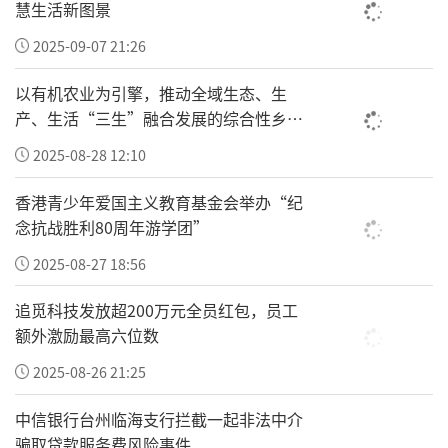
慧生活新图景
泼墨，倾情捐赠精品书画力作。一幅幅气韵雄
浑、意蕴深远的艺术作品，既彰显中华传统书
2025-09-07 21:26
画文化的博大精深，更饱含赤诚家国情怀与淳
以有机农业为引擎，推动全域生态、生
朴孝善风尚。
产、生活“三生”融合发展的综合性乡村
振兴“车河”
2025-08-28 12:10
本次画展主创韩安才，字介石缘，是陕西省资
深文艺工作者、知名特型演员、实力派书法
香港青少年爱国主义教育基金会举办“纪
家。年逾七旬深耕文艺事业数十载，早年担任
念抗战胜利80周年游学团”
电影放映员，为原陕西省喜剧表演协会会员。
2025-08-27 18:56
从业以来，潜心深耕特型演艺与书法艺术，笔
追觅科技发放超200万元全员红包，员工
墨苍劲厚重、风格独树一帜，作品多次参展获
额外激励最高六位数
奖，被多地机构及书画爱好者珍藏。因其长期
2025-08-26 21:25
深耕公益文化传播、躬身弘扬孝道美德，获
中信银行台州临海支行拦截一起非法中介
评“中华孝道文化传播大使”，现任中国传统
骗取贷款服务费风险事件