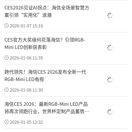
CES2026见证AI拐点：海信全场景智慧方
案引领“实用化”浪潮
2026-01-07 15:16
CES官方大奖缘何花落海信？引领RGB-
Mini LED创新获表彰
2026-01-06 11:35
跨代领先！海信CES 2026发布全新一代
RGB-Mini LED电视
韩安才致答谢词，真诚致谢各级指导单位、承
2026-01-06 11:30
办机构及全体莅临嘉宾。刘航军现场发言表
示：“翰墨书家国，文化聚合力。书画文艺活
海信CES 2026：最新RGB-Mini LED产品
将再次领跑行业，世界杯定制产品蓄势待
动是涵养爱国情怀、厚植民族精神的重要载
发
体。未来，将以雷锋精神为根本引领，推动全
2026-01-05 12:32