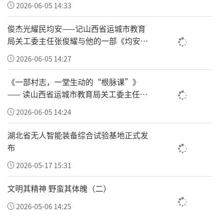
2026-06-05 14:33
学院董事长贺建宏、院长任祚旺；中国老兵事
业发展网外联部部长、雷锋精神万里行全国常
俊杰光耀民均安——记山西省运城市教育
务站长刘航军；西部新闻网总编辑张龙；中华
局关工委主任张俊耀与他的一部《均安村
志》
孝道文化基金工作委员会运营主任兼执行秘书
2026-06-05 14:27
长焦点、副监事长练鹏飞；长庆油田和兴园社
《一部村志，一堂生动的“根脉课”》
区副书记魏莉；学雷锋标兵王林；陕西省三秦
—— 读山西省运城市教育局关工委主任张
养老协会书记马天罡；书画名师周长德；特型
俊耀主编的《均安村志》有感
2026-06-05 14:24
演员白桂生；本次书画展主创艺术家韩安才；
湖北省无人智能装备综合试验基地正式发
原西安航空动力控制科技有限公司党委书记吴
布
志明；汉水富溪负责人樊小明、西安黎荣同国
2026-05-17 15:31
医馆负责人张思琪等各界精英代表。
文明其精神 野蛮其体魄（二）
活动在庄严嘹亮的国歌声中正式启幕。康竣格
现场示范标准军训科目，老兵英姿铿锵昂扬，
2026-05-06 14:25