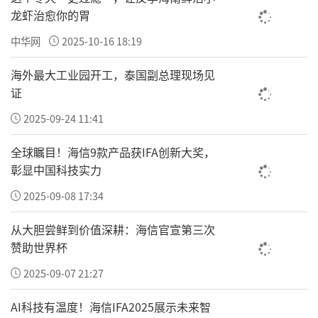
龙虾治愈你的胃
量。
中华网
2025-10-16 18:19
海外最大工业园开工，泰国副总理现场见
证
2025-09-24 11:41
全球瞩目！海信9款产品获IFA创新大奖，
彰显中国科技实力
2025-09-08 17:34
从大胆尝鲜到价值深耕：海信官宣第三次
赞助世界杯
2025-09-07 21:27
笔墨寄初心，丹青传美德。活动隆重举行书画
捐赠仪式，韩安才、周长德、张学义现场挥毫
AI科技有温度！海信IFA2025展示未来智