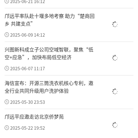
2025-06-21 16:12
化、孝善文化与传统艺术相融共生的时代价
值。整场活动格调高雅、氛围肃穆祥和，取得
邝远平率队赴十堰多地考察 助力“楚商回
乡 共建支点”
圆满成功。
2025-06-09 14:12
本次活动以书画艺术为纽带，深度融合红色军
兴图新科成立子公司空域智联，聚焦“低
旅文化、传统孝善文化与非遗民俗文化，既是
空+应急”，加快布局低空经济
一堂生动鲜活的爱国主义、全民国防教育实践
2025-06-07 11:17
课堂，更是新时代弘扬中华优秀传统文化、凝
聚社会正能量、推进文化惠民落地的重要举
海信宣布：开源三筒洗衣机核心专利，邀
措。
全行业共同升级用户洗护体验
2025-05-30 23:53
邝远平应邀走访北京侨梦苑
2025-05-22 19:52