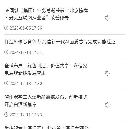
58同城（集团）业务总裁荣获“北京榜样
·最美互联网从业者”荣誉称号
2025-01-06 17:56
下一步，各参与单位将持续立足三秦大地深厚
打造AI核心竞争力 海信新一代AI画质芯片完成功能验证
文化底蕴，坚守文化自信、深耕文化担当，持
2024-12-13 17:31
续搭建文艺交流、拥军崇军、公益惠民的多元
全球布局、绿色制造、价值共享：海信家
平台，以优秀文艺作品凝心铸魂、以文化实干
电展现新质发展成果
助力发展，持续传承红色基因、弘扬时代新
2024-12-13 17:30
风，为新时代文化事业高质量发展、强国复兴
伟业注入持久精神动力。
泸州老窖三人炫新品震撼发布，创新模式
开启白酒新篇章
文：杨文武
2024-12-11 17:23
责任编辑：0935
生态绿撞上医保蓝！ 北京首个医保主题公