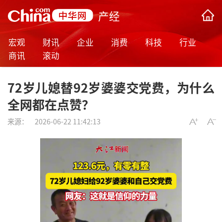
产经
宏观
财讯
企业
消费
科技
行业
商讯
滚动
72岁儿媳替92岁婆婆交党费，为什么
全网都在点赞？
来源：
2026-06-22 11:42:13