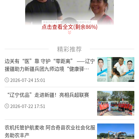
点击查看全文(剩余
86
%)
精彩推荐
边关有“医”靠 守护“零距离” ——辽宁
援疆助力新疆兵团九师边境“健康驿
站”建设纪实
2026-07-24 15:01
“辽宁优品”走进新疆！亮相兵超联赛
2026-07-22 17:51
什么是信仰？江西会昌县站塘乡的这一幕给出
了最朴素的答案。
农机托管护航麦收 阿合奇县农业社会化服
务助农丰产
6月18日，会昌县站塘乡站塘村民委员会，一位