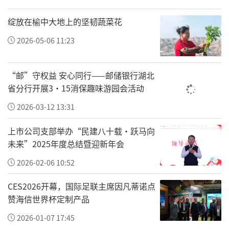
从帕米尔高原到赣南老区，从“亮党
绽放在榆中大地上的坚韧蔬菜花
徽”到“交党费”，两个看似不相关的事件，
2026-05-06 11:23
却让我们不禁想问：在一切都在加速数字化的
今天，人们到底在为什么感动？
“邮”守权益 安心同行——邮储银行湖北
“党徽大叔”用最直接的方式告诉世界：共产
省分行开展3·15消保趣味游园会活动
党员，是跨民族、跨地域、跨语言的身份认同
2026-03-12 13:31
——不需要翻译，一枚党徽就够了。在赣州会
上市公司支部举办“民建八十载·跃马向
昌，婆婆的信仰，儿媳的担当，两代人用最朴
未来”2025年度总结暨迎新年会
素的方式完成了一次无声的接力。
2026-02-06 10:52
放眼江西，这样的党员故事并不稀缺。赣州西
CES2026开幕，国际足联主席因凡蒂诺点
所党支部党员徐继红连续四年帮扶一名孤独症
赞海信世界杯定制产品
儿童，当孩子第一次叫出“姐姐”时，在场的
2026-01-07 17:45
人无不欣慰。今年1月，南昌市湖坊村党委书记