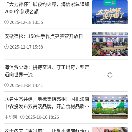
“大力神杯”展预约火爆，海信紧急追加
2000个参观名额
2025-12-18 13:55
安徽宿松：150件手作点亮警营开放日
2025-12-17 15:58
海信贾少谦：拼搏奋进、守正出奇，坚定
迈向世界一流
2025-11-04 14:41
联名生态共建，地标集结亮相！国机海南
中农投发布双高端品牌，开启食材品质新
纪元
中华网
2025-10-16 18:26
92岁的老人也许已经步履蹒跚，也许已经记不
清很多事，但她记得自己是一名党员，记得按
这个冬天“更过瘾”，让反季海南鲜活小