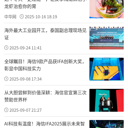
时交纳党费是党员应尽的义务。这份“记
龙虾治愈你的胃
得”，比任何豪言壮语都更有力量。
中华网
2025-10-16 18:19
而72岁的儿媳，用行动诠释了什么是真正的支
海外最大工业园开工，泰国副总理现场见
证
持与理解。她没有嫌麻烦，没有觉得“婆婆年
纪大了不用交了”，而是认真地把这件事当作
2025-09-24 11:41
一件重要的事来办。从包里掏出现金、等待工
全球瞩目！海信9款产品获IFA创新大奖，
作人员计算、郑重地递过去，每一个动作都在
彰显中国科技实力
诉说：你信仰的，我尊重；你在意的，我替你
2025-09-08 17:34
完成。
从大胆尝鲜到价值深耕：海信官宣第三次
这是一场跨越年龄的信仰传承。而这传承的背
赞助世界杯
后，是千千万万个“党徽大叔”和“党费婆
2025-09-07 21:27
婆”共同书写的答案：无论时代如何变迁，共
AI科技有温度！海信IFA2025展示未来智
产党员的样子，永远是人民群众一眼就能认出