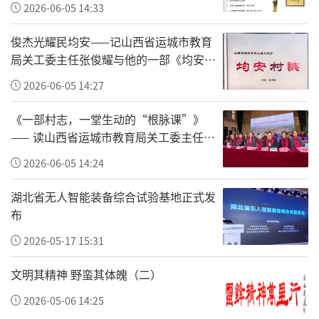
伸出援手，帮车辆脱困后，游客掏钱表示感
2026-06-05 14:33
谢。由于语言不通，情急之下，大叔指向了自
俊杰光耀民均安——记山西省运城市教育
己胸前的党徽。那一刻，无数网友泪目。人民
局关工委主任张俊耀与他的一部《均安村
日报评论道：“亮的是身份，树的是形象。”
志》
2026-06-05 14:27
《一部村志，一堂生动的“根脉课”》
—— 读山西省运城市教育局关工委主任张
俊耀主编的《均安村志》有感
2026-06-05 14:24
湖北省无人智能装备综合试验基地正式发
布
2026-05-17 15:31
文明其精神 野蛮其体魄（二）
2026-05-06 14:25