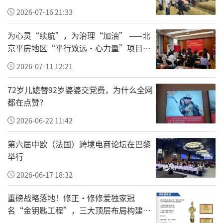
2026-07-16 21:33
72岁的老人从包里掏出现金，工作人员按着计
算器仔细核对数字——她是在为92岁的婆婆和自
为心灵“续航”，为治理“加油” ——北
己交纳党费。朴素的现金，腼腆的笑意，这一
京平房地区“平行致远·心力量”项目让
基层干部轻装上阵
幕被镜头记录下来后，在网络上引发了广泛关
2026-07-11 12:21
注和点赞。
72岁儿媳替92岁婆婆交党费，为什么全网
都在点赞？
有网友留言：“现金交的不是党费，是触手可
及的信仰与仪式感。”也有网友分享，自己爷
2026-06-22 11:42
爷快70年党龄了，哪怕家人名字都记不清了，
第六届中欧（法国）跨境电商论坛在巴黎
还记得说要交党费……
举行
这让人想起另一个曾刷爆网络的画面。2021年7
2026-06-17 18:32
月，新疆阿克陶县木吉乡，几位自驾游客的车
重磅战略落地！修正•修修爱独家冠
辆陷入泥潭。路过的牧民阿布都加帕尔·猛得
名“金钥匙工程”，三大顶层布局构建全
国一老一小安全防护新体系