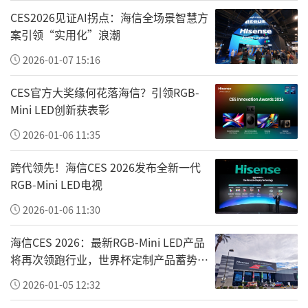
CES2026见证AI拐点：海信全场景智慧方
吴卫国跳入刺骨寒水中救起落水老人，事后婉
案引领“实用化”浪潮
拒感谢悄然离去，他说：“我是一名党员，群
2026-01-07 15:16
众有难，挺身而出是本能。”江西每年评选近
千名“新时代赣鄱先锋”，他们扎根在基层、
CES官方大奖缘何花落海信？引领RGB-
冲锋在一线，用实际行动回答着“共产党员是
Mini LED创新获表彰
什么样子”。
2026-01-06 11:35
回到最初的追问：什么是信仰？为什么全网都
跨代领先！海信CES 2026发布全新一代
RGB-Mini LED电视
在为92岁婆婆交党费点赞？
2026-01-06 11:30
海信CES 2026：最新RGB-Mini LED产品
将再次领跑行业，世界杯定制产品蓄势待
发
2026-01-05 12:32