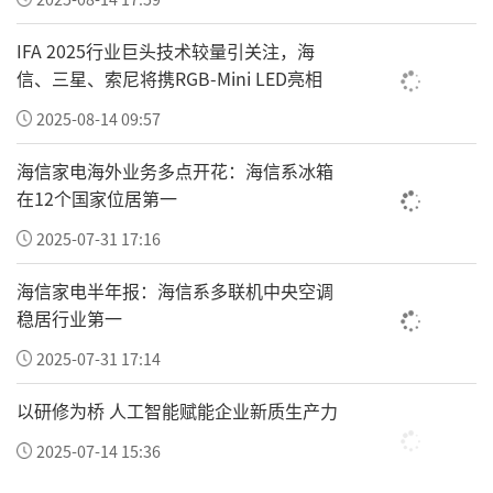
——江苏二产增速 7.1%，在三大产业中增长最
IFA 2025行业巨头技术较量引关注，海
快；反观广东，二产增速仅 3.7%，比全省 GDP
信、三星、索尼将携RGB-Mini LED亮相
增速还低 1.3 个百分点。
2025-08-14 09:57
说白了，广东工业表现不足。
海信家电海外业务多点开花：海信系冰箱
在12个国家位居第一
如果把视野从粤苏争霸拉大到长三角。经济增
速比江苏6.6%还高的浙江(6.8%)，其二产增加
2025-07-31 17:16
值为4.4%，同样高于广东的3.7%。
海信家电半年报：海信系多联机中央空调
稳居行业第一
要知道，
与同为经济大省的粤苏鲁相比，浙江
2025-07-31 17:14
不属于传统意义上的工业大省。如今对工业的
重视，以及二产涨势都如此强劲。
以研修为桥 人工智能赋能企业新质生产力
浙江不满足于商业大省的江湖地位，还想通过
2025-07-14 15:36
工业让经济整体再上台阶。