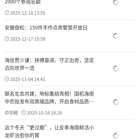
2000个参观名额
2025-12-18 13:55
安徽宿松：150件手作点亮警营开放日
2025-12-17 15:58
海信贾少谦：拼搏奋进、守正出奇，坚定
迈向世界一流
2025-11-04 14:41
联名生态共建，地标集结亮相！国机海南
中农投发布双高端品牌，开启食材品质新
之前在国内三大顶级城市群里，以广东为代表
纪元
的大湾区与以江浙沪为代表的长三角，一度表
中华网
2025-10-16 18:26
现惹眼，长期你追赶我，属于双星闪耀的璀璨
这个冬天“更过瘾”，让反季海南鲜活小
局面。
龙虾治愈你的胃