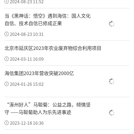
2024-08-23 11:52
其中苏州不仅千亿产业总产值最高且门类丰
当《黑神话：悟空》遇到海信：国人文化
富，其单个产业实力也十分亮眼。11个千亿产
自信、技术自信已修成正果
业中，有9个产业位居对应行业前三名，其中3
2024-08-23 10:31
个更高居第一，分别为通用设备制造业、专用
北京市延庆区2023年农业废弃物综合利用项目
设备制造业、橡胶和塑料制品业。
2024-03-11 16:09
海信集团2023年营收突破2000亿
2024-01-26 15:02
“涿州好人”马聪菊：公益之路，倾情坚
守 ——马聪菊助人为乐先进事迹
2023-12-18 16:36