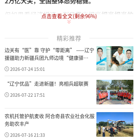
2万亿大关，全国整体态势稳健。
但如果看经济增速，则显露出相当
相当相当的
点击查看全文(剩余
96
%)
不寻常。
精彩推荐
耐人寻味！
边关有“医”靠 守护“零距离” ——辽宁
援疆助力新疆兵团九师边境“健康驿
站”建设纪实
2026-07-24 15:01
“辽宁优品”走进新疆！亮相兵超联赛
2026-07-22 17:51
农机托管护航麦收 阿合奇县农业社会化服
务助农丰产
2026-07-16 21:33