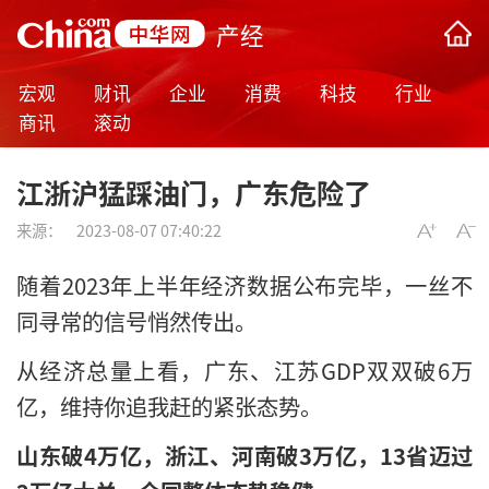
产经
宏观
财讯
企业
消费
科技
行业
商讯
滚动
江浙沪猛踩油门，广东危险了
来源：
2023-08-07 07:40:22
随着2023年上半年经济数据公布完毕，一丝不
同寻常的信号悄然传出。
从经济总量上看，广东、江苏GDP双双破6万
亿，维持你追我赶的紧张态势。
山东破4万亿，浙江、河南破3万亿，13省迈过