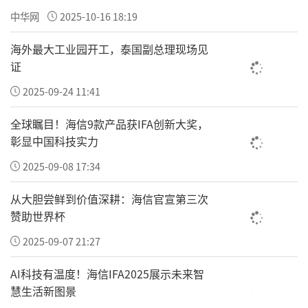
如今高下似乎拉开了。
到底是广东发展慢了，
中华网
2025-10-16 18:19
还是江浙沪拿到了狂飙的秘笈？
海外最大工业园开工，泰国副总理现场见
证
今年上半年，广东以62909.80亿的经济总量，
2025-09-24 11:41
守住了全国第一经济大省的位置。
全球瞩目！海信9款产品获IFA创新大奖，
总量第二的江苏，却以3556.16亿元的增量，摘
彰显中国科技实力
得全国增量最大的省，缩小了与广东的差距。
2025-09-08 17:34
与5.5%的全国平均增速相比，
江苏
高出1.1个百
从大胆尝鲜到价值深耕：海信官宣第三次
分点，广东则未能跑赢全国。
赞助世界杯
上海对外经贸大学金融学院副教授、金融发展
2025-09-07 21:27
研究所副所长钟辉勇对澎湃新闻记者表示：
AI科技有温度！海信IFA2025展示未来智
在当前背景下，上半年各省经济"成绩单"之间
慧生活新图景