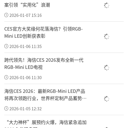
案引领“实用化”浪潮
地位，越来越重要了！
2026-01-07 15:16
都知道长三角很强，但
之前长三角从来没有像
今天这般独挑大梁。
CES官方大奖缘何花落海信？引领RGB-
Mini LED创新获表彰
之前京津冀、长三角、大湾区一直并列为中国
2026-01-06 11:35
最顶级的城市群，国家还悉心将成渝培育成第
四极，希冀带动内陆，
寻求更大范围的区域协
跨代领先！海信CES 2026发布全新一代
RGB-Mini LED电视
调发展。
2026-01-06 11:30
海信CES 2026：最新RGB-Mini LED产品
将再次领跑行业，世界杯定制产品蓄势待
发
2026-01-05 12:32
“大力神杯”展预约火爆，海信紧急追加