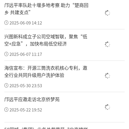
邝远平率队赴十堰多地考察 助力“楚商回
省，推进理论、制度、科技、文化等的创新。
乡 共建支点”
"一号改革工程"重点推动从便捷服务向增值服
2025-06-09 14:12
务、赋能服务的升级，进一步激发民营经济活
兴图新科成立子公司空域智联，聚焦“低
力，探索有利于共同富裕的体制机制。
空+应急”，加快布局低空经济
"一号开放工程"聚焦拓市场、优布局、聚资
2025-06-07 11:17
源、引人才、强总部，目标是实现浙江经济、
海信宣布：开源三筒洗衣机核心专利，邀
国内浙江人经济、海外浙江人经济的融合、发
全行业共同升级用户洗护体验
展提质。
2025-05-30 23:53
三个"一号工程"并不是头痛医头、脚痛医脚的
邝远平应邀走访北京侨梦苑
工业振兴方案
，而是通过招商引资、营商环
2025-05-22 19:52
境、科技创新、人才培养等一揽子、多链路的
联动，去激活整个第二、第三产业。