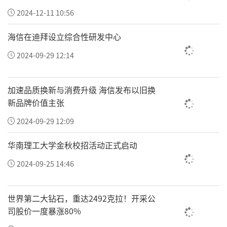
是一个极其有代表性的指标。
2024-12-11 10:56
从上半年规上工业增加值增速看，江苏(8.
海信在迪拜设立综合性研发中心
3%)、浙江(4.7%)、广东(2.5%)，三者只有广
2024-09-29 12:14
东低于全国水平。
加速品质换新与消费升级 海信发布以旧换
光看总量还不足以说明问题。长三角另一个强
新品牌价值主张
大之处在于能打的优势产业众多，形成了
高原
2024-09-29 12:09
经济
。
华南理工大学金秋校招活动正式启动
千亿产业是工业经济的 " 脊梁 "。全国乃至世界
工业 TOP 3 的苏州、深圳、上海，千亿产业产
2024-09-25 14:46
值均超过 3 万亿。
世界第二大钻石，重达2492克拉！开采公
但从千亿产业数量看，上海12个，苏州11个，
司股价一度暴涨80%
深圳6个，明显少于前两者。