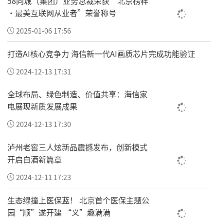
58同城（集团）业务总裁荣获“北京榜样
这或意味着，
江苏日后不再是广东的唯一对
·最美互联网从业者”荣誉称号
手，冉冉升起的浙江也是广东不能忽视的。
2025-01-06 17:56
而江浙沪组成的长三角，未来将持续给广东领
打造AI核心竞争力 海信新一代AI画质芯片完成功能验证
衔的大湾区，带来巨大的压力。
2024-12-13 17:31
浙江对制造业的重视，再次证明了制造业对拉
全球布局、绿色制造、价值共享：海信家
动经济的重要性作用。
电展现新质发展成果
但说广东不重视制造业，显然是冤枉了广东。
2024-12-13 17:30
时至今日，广东都是狭义上"世界工厂"的代名
泸州老窖三人炫新品震撼发布，创新模式
词。
开启白酒新篇章
那么问题到底出在哪里？
2024-12-11 17:23
工业门类庞杂，看问题不能胡子眉毛一把抓。
生态绿撞上医保蓝！ 北京首个医保主题公
园“顺”遂开建 “义”趣满满
但门类再多，
更体现发展质量的规上工业，都