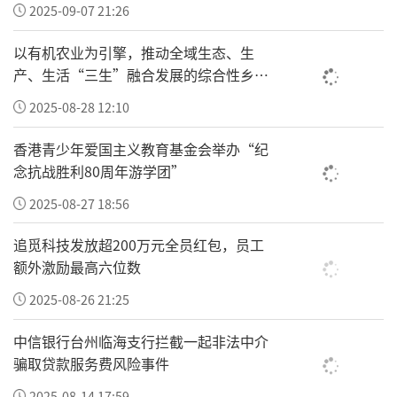
的差别主要取决于去年疫情冲击程度大小和各
2025-09-07 21:26
省经济的基本面。
以有机农业为引擎，推动全域生态、生
尽管专家解释了原因，但产业结构数据，还是
产、生活“三生”融合发展的综合性乡村
振兴“车河”
不难看出其它端倪。
2025-08-28 12:10
从产业结构来看，今年上半年，广东第一产业
香港青少年爱国主义教育基金会举办“纪
增加值2270.95亿元，增长4.6%；第二产业增
念抗战胜利80周年游学团”
加值24661.44亿元，增长3.7%；第三产业增加
2025-08-27 18:56
值35977.41亿元，增长5.9%。
追觅科技发放超200万元全员红包，员工
再看江苏：第一产业增加值1720.2亿元，同比
额外激励最高六位数
增长3.5%；第二产业增加值26613.4亿元，同
2025-08-26 21:25
比增长7.1%；第三产业增加值32131.7亿元，
中信银行台州临海支行拦截一起非法中介
同比增长6.3%。
骗取贷款服务费风险事件
很明显，拉
开粤苏两省增速差距的主要在二产
2025-08-14 17:59