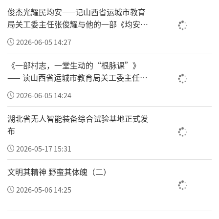
在区域协调发展方面，南北差距的说法一度甚
俊杰光耀民均安——记山西省运城市教育
嚣尘上。而这次表现亮眼的省份大多在北方，
局关工委主任张俊耀与他的一部《均安村
让南北差距的说法不攻自破。
志》
2026-06-05 14:27
《一部村志，一堂生动的“根脉课”》
—— 读山西省运城市教育局关工委主任张
俊耀主编的《均安村志》有感
2026-06-05 14:24
湖北省无人智能装备综合试验基地正式发
布
2026-05-17 15:31
文明其精神 野蛮其体魄（二）
图源：国民经略
2026-05-06 14:25
冷静下来，这些增速神勇的省，大部分属于经