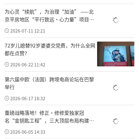
为心灵“续航”，为治理“加油” ——北
京平房地区“平行致远·心力量”项目让
基层干部轻装上阵
2026-07-11 12:21
72岁儿媳替92岁婆婆交党费，为什么全网
都在点赞？
2026-06-22 11:42
图源：21 世纪经济报道
第六届中欧（法国）跨境电商论坛在巴黎
举行
上海GDP增速9.7%、海南8.6%、西藏8.4%、
2026-06-17 18:32
吉林7.7%、内蒙古7.3%、青海6.8%、甘肃6.
8%、宁夏6.5%......
重磅战略落地！修正•修修爱独家冠
名“金钥匙工程”，三大顶层布局构建全
这是一个百花齐放的大好局面。
国一老一小安全防护新体系
2026-06-05 14:33