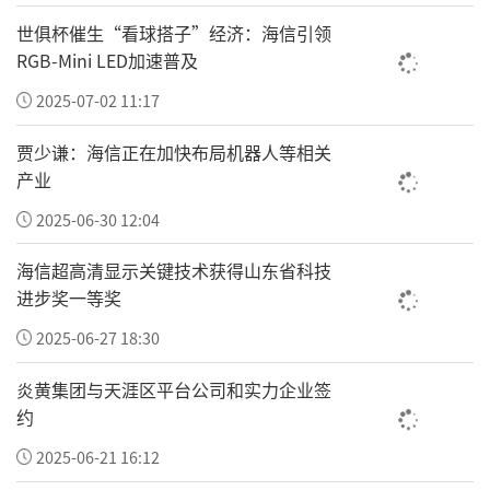
世俱杯催生“看球搭子”经济：海信引领
上半年，浙江制造业投资增长17.6%。数字经济
RGB-Mini LED加速普及
核心产业制造业、装备制造业投资分别增长60.
2025-07-02 11:17
5%和36.3%，占制造业投资的比重为33.7%和6
2.6%，比去年同期提高了9.0个和8.6个百分
贾少谦：海信正在加快布局机器人等相关
产业
点。
2025-06-30 12:04
今年以来，三个"一号工程"成为浙江"出镜
率"最高的热词，从省级到地方分别出台了实施
海信超高清显示关键技术获得山东省科技
进步奖一等奖
方案。
2025-06-27 18:30
三个"一号工程"分别是：
炎黄集团与天涯区平台公司和实力企业签
"一号发展工程"瞄准"往高攀升、向新进军、以
约
融提效"，加快构建以数字经济为核心的产业体
2025-06-21 16:12
系，以超常力度一体建设教育、科技、人才强