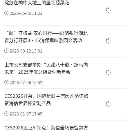
绽放在榆中大地上的坚韧蔬菜花
济体量本身不大的省。较小的基数，更容易取
得高速增长。
2026-05-06 11:23
不过无论如何，有进步，就是好事！可喜可
“邮”守权益 安心同行——邮储银行湖北
贺！
省分行开展3·15消保趣味游园会活动
但中国的大盘，更多还是要靠经济大省持续带
2026-03-12 13:31
领和驱动。
上市公司支部举办“民建八十载·跃马向
再看这些大省的表现，GDP体量最大的8省表现
未来”2025年度总结暨迎新年会
分别为：
2026-02-06 10:52
广东增速5%、江苏6.6%、山东6.2%、浙江6.
CES2026开幕，国际足联主席因凡蒂诺点
8%、河南3.8%、四川5.5%、湖北5.6%、福建
赞海信世界杯定制产品
3.8%。
2026-01-07 17:45
一个意义重大的趋势已然呼之欲出——长三角的
CES2026见证AI拐点：海信全场景智慧方