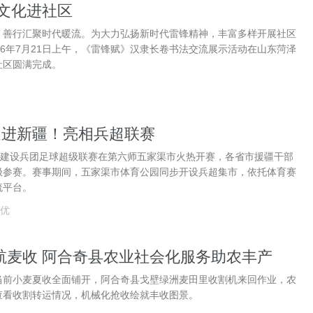
 文化进社区
，善行汇聚时代暖流。为大力弘扬新时代雷锋精神，丰富多样开展社区
26年7月21日上午，《雷锋赋》汉隶长卷书法交流展示活动在山东菏泽
社区圆满完成。
走进新疆！亮相兵超联赛
产建设兵团足球超级联赛在第六师五家渠市火热开赛，各省市援疆干部
极参赛。赛事期间，五家渠市体育公园同步开设兵超集市，依托体育赛
流平台。
优
航麦收 阿合奇县农业社会化服务助农丰产
日讯当前小麦夏收全面铺开，阿合奇县戈壁绿洲麦田里收割机来回作业，农
查看收割转运情况，机械化抢收绘就丰收图景。