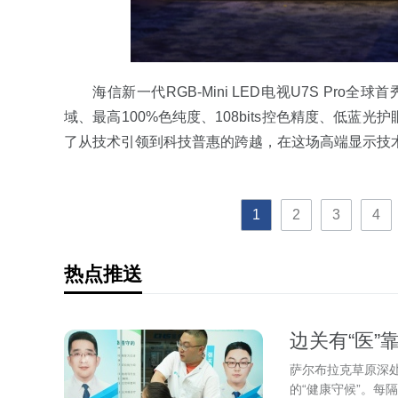
海信新一代RGB-Mini LED电视U7S Pro全球
域、最高100%色纯度、108bits控色精度、低
了从技术引领到科技普惠的跨越，在这场高端显示技
1
2
3
4
热点推送
边关有“医”
师边境“健康
萨尔布拉克草原深处
的“健康守候”。每