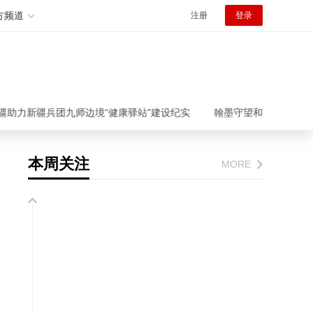
方频道
注册
登录
新疆兵团九师边境“健康驿站”建设纪实
翰墨守望和平初心书写担当 202
本周关注
MORE