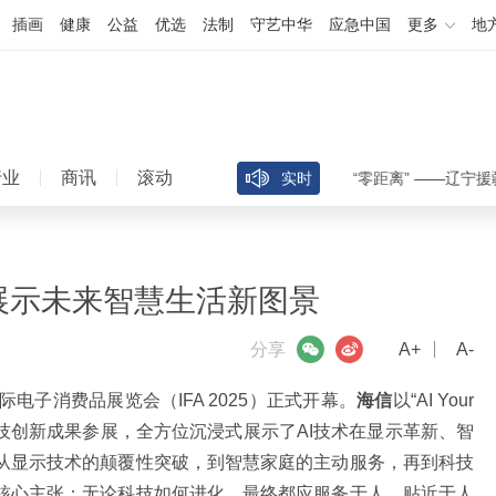
插画
健康
公益
优选
法制
守艺中华
应急中国
更多
地
行业
商讯
滚动
边关有“医”靠 守护“零距离” ——辽宁援疆助力
实时
25展示未来智慧生活新图景
微信
微博
分享
A+
A-
电子消费品展览会（IFA 2025）正式开幕。
海信
以“AI Your
科技创新成果参展，全方位沉浸式展示了AI技术在显示革新、智
从显示技术的颠覆性突破，到智慧家庭的主动服务，再到科技
核心主张：无论科技如何进化，最终都应服务于人、贴近于人