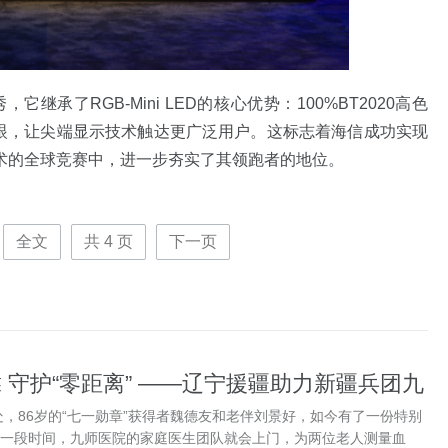
首秀，它继承了RGB-Mini LED的核心优势：100%BT2020高色
蓝光护眼，让尖端显示技术触达更广泛用户。这标志着海信成功实现
术的全球竞赛中，进一步夯实了其领跑者的地位。
全文
共
4
页
下一页
靠 守护“零距离” ——辽宁援疆助力新疆兵团九
驿站”建设纪实
，86岁的“七一勋章”获得者魏德友和老伴刘景好，如今有了一份特别
隔一段时间，九师医院的家庭医生团队就会上门，为两位老人测量血