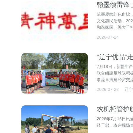
翰墨颂雷锋
笔墨赓续红色血脉
文化惠民活动，20
和谐家园、郭大千
2026-07-24
“辽宁优品”
7月18日，新疆生
联合组建足球队积
事流量搭建经贸交
2026-07-22
辽宁
农机托管护
2026年7月16
经干部、农户现场