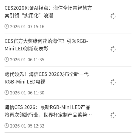
CES2026见证AI拐点：海信全场景智慧方
案引领“实用化”浪潮
2026-01-07 15:16
CES官方大奖缘何花落海信？引领RGB-
Mini LED创新获表彰
2026-01-06 11:35
值得一提的是，12月21日-25日，海信还将首次
跨代领先！海信CES 2026发布全新一代
向公众展示国际足联赠予的大力神杯官方纪念
RGB-Mini LED电视
奖杯，也被称为“小力神杯”。届时，现场观
2026-01-06 11:30
众将有机会亲眼目睹“大力神杯”与“小力神
海信CES 2026：最新RGB-Mini LED产品
杯”同台亮相的难得场景，体验“两杯同
将再次领跑行业，世界杯定制产品蓄势待
现”的独特福利。
发
2026-01-05 12:32
大力神杯是足球界的最高荣誉的象征。每次世