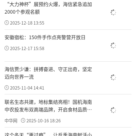
“大力神杯”展预约火爆，海信紧急追加
界杯决赛终场哨响之后，新的冠军名称将被刻
2000个参观名额
在奖杯底部。目前的大力神杯可以镌刻17届世
2025-12-18 13:55
界杯冠军的名字，2038年世界杯之后奖杯将不
再有雕刻的空间。之后，世界杯冠军奖杯可能
安徽宿松：150件手作点亮警营开放日
会迎来新的造型。
2025-12-17 15:58
海信贾少谦：拼搏奋进、守正出奇，坚定
迈向世界一流
2025-11-04 14:41
责任编辑：陈静
联名生态共建，地标集结亮相！国机海南
中农投发布双高端品牌，开启食材品质新
纪元
中华网
2025-10-16 18:26
这个冬天“更过瘾”，让反季海南鲜活小