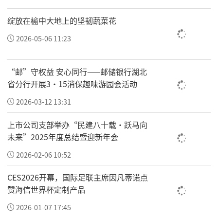
绽放在榆中大地上的坚韧蔬菜花
2026-05-06 11:23
“邮”守权益 安心同行——邮储银行湖北
省分行开展3·15消保趣味游园会活动
2026-03-12 13:31
此次活动不仅带来了近距离观摩大力神杯的机
会，海信2026世界杯定制产品全阵容也将迎来
上市公司支部举办“民建八十载·跃马向
亮相，包括116吋RGB-Mini LED电视、海信璀
未来”2025年度总结暨迎新年会
璨U6新风空调、海信璀璨真空舱650等以及海
2026-02-06 10:52
信大薄荷套系家电等将为球迷带来沉浸式的看
CES2026开幕，国际足联主席因凡蒂诺点
球新体验。
赞海信世界杯定制产品
2026-01-07 17:45