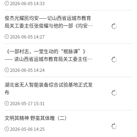
2026-06-05 14:33
参展热情火爆，预约平台瞬时涌入近10万人抢
票，还有网友发现大力神杯合影的名额在二手
俊杰光耀民均安——记山西省运城市教育
局关工委主任张俊耀与他的一部《均安村
平台转卖并加价到2800余元。为回应大家的热
志》
情，让更多人可以近距离观摩大力神杯，海信
2026-06-05 14:27
在确保流程符合规范的前提下，紧急追加2000
《一部村志，一堂生动的“根脉课”》
个预约名额，目前也正在申请国际足联延期展
—— 读山西省运城市教育局关工委主任张
俊耀主编的《均安村志》有感
示，为市民争取更多参观时间。
2026-06-05 14:24
湖北省无人智能装备综合试验基地正式发
布
2026-05-17 15:31
文明其精神 野蛮其体魄（二）
2026-05-06 14:25