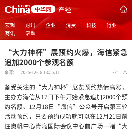
产经
宏观
财讯
企业
消费
科技
行业
商讯
滚动
“大力神杯”展预约火爆，海信紧急
追加2000个参观名额
来源：
2025-12-18 13:55:11
备受关注的“大力神杯”展览预约热情高涨，
主办方海信从17日下午开始紧急追加2000个预
约名额。12月18日“海信”公众号开启第三轮
活动预约，只要预约成功就可以在12月21日前
往奥帆中心青岛国际会议中心前广场一睹“大