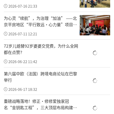
2026-07-16 21:33
为心灵“续航”，为治理“加油” ——北
京平房地区“平行致远·心力量”项目让
基层干部轻装上阵
2026-07-11 12:21
72岁儿媳替92岁婆婆交党费，为什么全网
都在点赞？
2026-06-22 11:42
第六届中欧（法国）跨境电商论坛在巴黎
举行
2026-06-17 18:32
据介绍，根据国际足联的严格约定，“大力神
重磅战略落地！修正•修修爱独家冠
杯”在青岛的停留时间仅为24小时，海信面向
名“金钥匙工程”，三大顶层布局构建全
全球开放限量2026个现场打卡名额。连日来，
国一老一小安全防护新体系