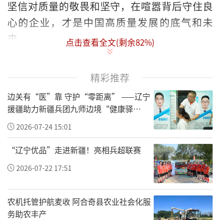
坚信对质量的敬畏和坚守，在喧嚣背后守住良
心的企业，才是中国高质量发展的底气和未
来。
点击查看全文(剩余
82
%)
精彩推荐
边关有“医”靠 守护“零距离” ——辽宁
援疆助力新疆兵团九师边境“健康驿
站”建设纪实
2026-07-24 15:01
“辽宁优品”走进新疆！亮相兵超联赛
2026-07-22 17:51
贾少谦表示，文化是一个企业最底层的经营逻
农机托管护航麦收 阿合奇县农业社会化服
务助农丰产
辑和发展动力，只有文化无法复制，只有文化