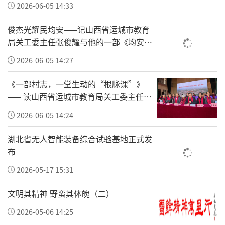
值观。海信把质量理念具化为七条“军规”来
2026-06-05 14:33
管理，以此明确对质量的敬畏。海信对质量的
俊杰光耀民均安——记山西省运城市教育
坚守，不仅在看得见的地方，更在看不见的地
局关工委主任张俊耀与他的一部《均安村
方。而真正考验良心的地方，往往是看不见的
志》
2026-06-05 14:27
地方。“我们坚信对质量的敬畏和坚守，坚信
在喧嚣背后守住良心的企业，才是中国高质量
《一部村志，一堂生动的“根脉课”》
—— 读山西省运城市教育局关工委主任张
发展的底气和未来。”
俊耀主编的《均安村志》有感
2026-06-05 14:24
贾少谦表示，海信的全球化走过30多年，用真
诚换真诚，用人心换人心，形成和合共生的东
湖北省无人智能装备综合试验基地正式发
布
方管理文化。基于中国文化的厚道，海信在出
2026-05-17 15:31
海过程中坚持local for local理念，与当地共
建、共赢、共享。海信坚持用心做产品善待用
文明其精神 野蛮其体魄（二）
户，用心做经营善待员工，用心做公益善待社
2026-05-06 14:25
会，真正做到去投资、去建设、去提升、去赋