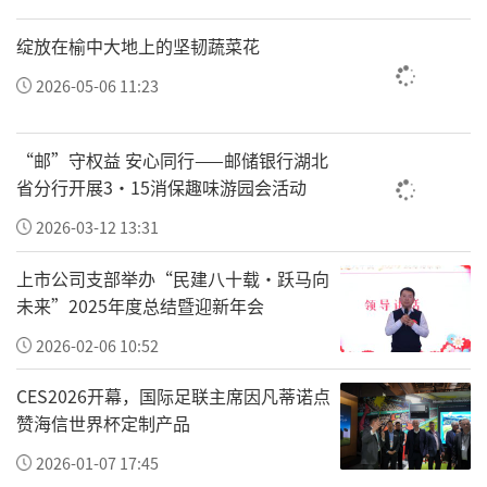
能，体现了中华文明“尚和合，求大同”的优
绽放在榆中大地上的坚韧蔬菜花
秀传统文化。
2026-05-06 11:23
“邮”守权益 安心同行——邮储银行湖北
省分行开展3·15消保趣味游园会活动
2026-03-12 13:31
上市公司支部举办“民建八十载·跃马向
未来”2025年度总结暨迎新年会
2026-02-06 10:52
CES2026开幕，国际足联主席因凡蒂诺点
赞海信世界杯定制产品
当天，备受瞩目的“第十六届全国企业文化成
果”揭晓，海信集团《以东方管理文化驱动企
2026-01-07 17:45