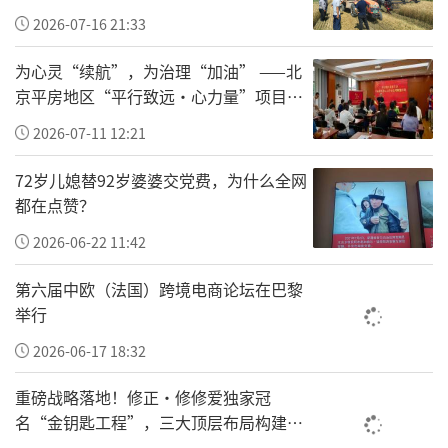
2026-07-16 21:33
才能创造出永恒的差异性。海信在不断跨越周
期的实践中一再笃定，企业文化是海信拥有稳
为心灵“续航”，为治理“加油” ——北
健驾驭能力的核心，是一代代海信人砥砺前行
京平房地区“平行致远·心力量”项目让
基层干部轻装上阵
的动力，更是海信面对困难和混沌时的终极解
2026-07-11 12:21
答，是不确定性中的最大确定性。
72岁儿媳替92岁婆婆交党费，为什么全网
结合海信56年的发展历史，贾少谦介绍了推动
都在点赞？
海信从优秀走向卓越的四个关键文化：视质量
2026-06-22 11:42
为生命的质量文化、敢为天下先的创新文化、
第六届中欧（法国）跨境电商论坛在巴黎
一切以用户为中心的用户文化、和合共生的东
举行
方管理文化。
2026-06-17 18:32
据介绍，质量为先，是海信刻在骨子里的经营
重磅战略落地！修正•修修爱独家冠
理念。在海信，质量就是人品，是道德，是价
名“金钥匙工程”，三大顶层布局构建全
国一老一小安全防护新体系