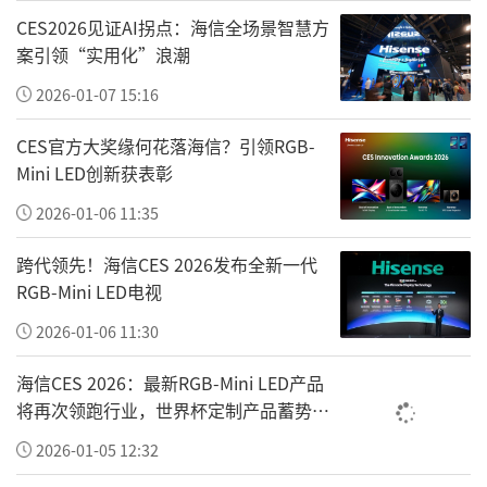
业全球化发展》案例荣获特等奖最高荣誉。该
CES2026见证AI拐点：海信全场景智慧方
奖项是在企业自愿申报及各地方企联、行业协
案引领“实用化”浪潮
会、有关企业集团推荐的基础上，经过了初
2026-01-07 15:16
审、复审和终审等严格程序评定出来的。以特
CES官方大奖缘何花落海信？引领RGB-
等成果为代表的13项企业文化成果，充分彰显
Mini LED创新获表彰
了各自的企业文化建设特色及内涵。
2026-01-06 11:35
责任编辑：李劲
跨代领先！海信CES 2026发布全新一代
RGB-Mini LED电视
2026-01-06 11:30
海信CES 2026：最新RGB-Mini LED产品
将再次领跑行业，世界杯定制产品蓄势待
发
2026-01-05 12:32