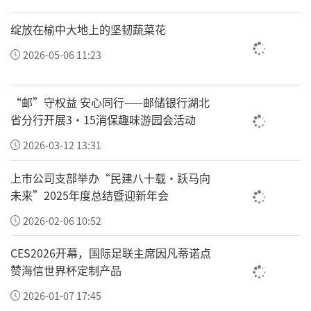
司组织的夜宵节、演唱会。”
绽放在榆中大地上的坚韧蔬菜花
成立于2017年的追觅科技，目前产品研发与设
2026-05-06 11:23
计人员占比60%，凭借高速数字马达、智能算
法、运动控制等技术，追觅科技先是入局智能
“邮”守权益 安心同行——邮储银行湖北
清洁电器市场，逐步成为全球智能清洁电器领
省分行开展3·15消保趣味游园会活动
导品牌，旗下扫地机器人、洗地机、割草机器
2026-03-12 13:31
人等产品，已经在海外多个国家与地区取得了
市占率第一。
上市公司支部举办“民建八十载·跃马向
未来”2025年度总结暨迎新年会
“我们所奔赴的，不仅是一场商业上的远征，
2026-02-06 10:52
更是一次次关于‘人如何实现价值’的践行与
思考”，俞浩表示，创造中的汗水、突破时的
CES2026开幕，国际足联主席因凡蒂诺点
赞海信世界杯定制产品
欢呼，这些才是推动世界进步的真正力量。
2026-01-07 17:45
责任编辑：陈静