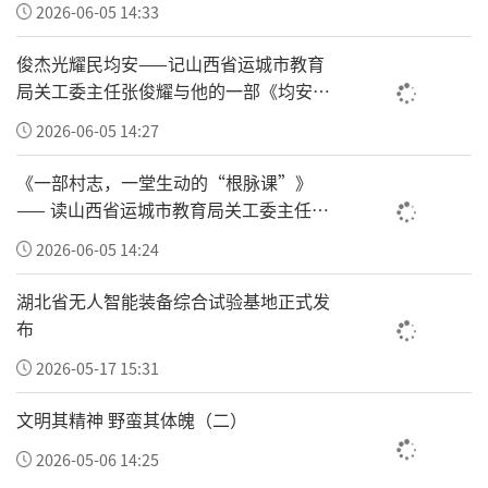
2026-06-05 14:33
俊杰光耀民均安——记山西省运城市教育
局关工委主任张俊耀与他的一部《均安村
志》
2026-06-05 14:27
《一部村志，一堂生动的“根脉课”》
—— 读山西省运城市教育局关工委主任张
俊耀主编的《均安村志》有感
2026-06-05 14:24
湖北省无人智能装备综合试验基地正式发
布
“与额外激励相比，这次的200万元只是阳光普
2026-05-17 15:31
照的日常操作”，追觅员工表示，“公司日常
文明其精神 野蛮其体魄（二）
也有很多其他福利待遇，比如我们的节礼会比
2026-05-06 14:25
较频繁，七夕会收到公司的吹风机，也会有公