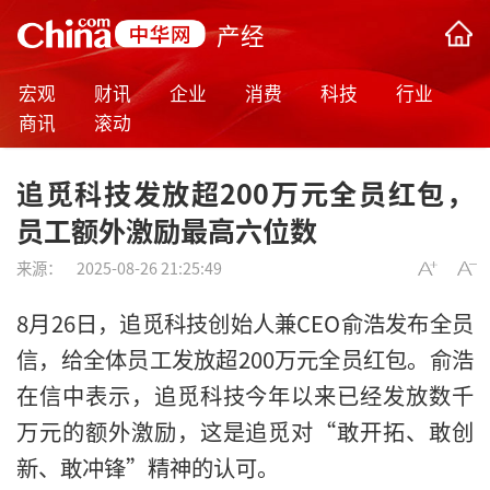
产经
宏观
财讯
企业
消费
科技
行业
商讯
滚动
追觅科技发放超200万元全员红包，
员工额外激励最高六位数
来源：
2025-08-26 21:25:49
8月26日，追觅科技创始人兼CEO俞浩发布全员
信，给全体员工发放超200万元全员红包。俞浩
在信中表示，追觅科技今年以来已经发放数千
万元的额外激励，这是追觅对“敢开拓、敢创
新、敢冲锋”精神的认可。