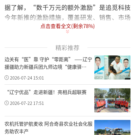
据了解，“数千万元的额外激励”是追觅科技
今年新推的激励措施，覆盖研发、销售、市场
点击查看全文(剩余
78
%)
等多个优秀团队与个人，不属于原有的奖金体
系，属于即时性额外奖金。团队或个人在业务
市占、净利润、营收、技术、产品等方面取得
精彩推荐
突破，都可以获得激励，金额从数万元到百万
边关有“医”靠 守护“零距离” ——辽宁
元不等。
援疆助力新疆兵团九师边境“健康驿
站”建设纪实
2026-07-24 15:01
追觅科技员工透露，追觅科技6月份发放额外奖
金超过2200万元，7月份或近4000万元。过去
“辽宁优品”走进新疆！亮相兵超联赛
三个月，表现优异的团队及个人，至少有3个团
2026-07-22 17:51
队拿到百万奖金，多名员工个人拿到了6位数奖
金。
农机托管护航麦收 阿合奇县农业社会化服
务助农丰产
俞浩在信中表示，希望在公司构建一套具有竞