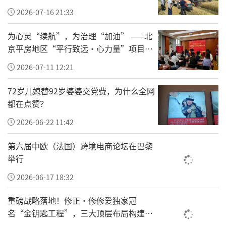
2026-07-16 21:33
争力的“重奖激励”机制，在工资和基础奖金
之外，提供创新和突破的额外奖金支持，以此
为心灵“续航”，为治理“加油” ——北
来打造一个真正认可“人”，为所有梦想、热
京平房地区“平行致远·心力量”项目让
基层干部轻装上阵
爱和拼搏托底的平台。
2026-07-11 12:21
72岁儿媳替92岁婆婆交党费，为什么全网
都在点赞？
2026-06-22 11:42
第六届中欧（法国）跨境电商论坛在巴黎
举行
2026-06-17 18:32
重磅战略落地！修正•修修爱独家冠
名“金钥匙工程”，三大顶层布局构建全
国一老一小安全防护新体系