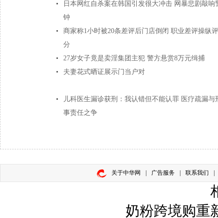
日本网红自杀案在韩国引发很大冲击 网暴悲剧敲响
钟
商家称1小时被20条差评后门店倒闭 职业差评操纵
分
27岁女子竟是卖淫集团主犯 警方悬赏8万元缉捕
夫妻花式晒证展示门当户对
儿科医生漏诊获刑：我认错但不能认罪 医疗疏漏与
事责任之争
关于中华网
|
广告服务
|
联系我们
|
奶粉跨境购重