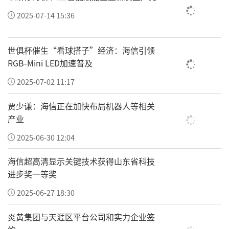
为公益服务终端，承接物资发放、安全宣讲落
2025-07-14 15:36
地工作；
世俱杯催生“看球搭子”经济：海信引领
教育系统合作联盟：依托工程多年校园资源积
RGB-Mini LED加速普及
淀，联动全国各级公办院校、民办教育机构加
2025-07-02 11:17
入联盟，持续落地校园物资捐赠、安全课堂普
及等常态化项目；
贾少谦：海信正在加快布局机器人等相关
产业
新媒体公益传播联盟：依托项目全媒体宣传矩
2025-06-30 12:04
阵，邀约全国正能量博主、育儿科普达人、地
方自媒体组成传播联盟，线上全域普及防走失
海信超高清显示关键技术获得山东省科技
进步奖一等奖
常识，扩大金钥匙工程公益覆盖面与社会影响
力；
2025-06-27 18:30
民间公益协作联盟：联动全国各市县志愿者协
炎黄集团与天涯区平台公司和实力企业签