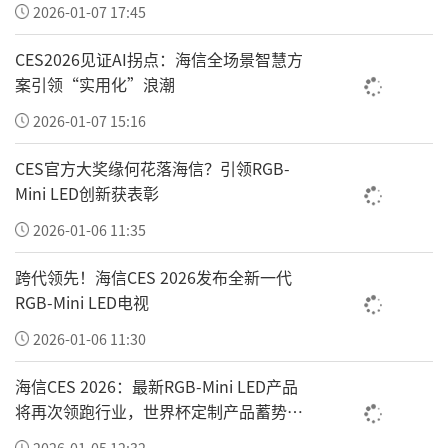
2026-01-07 17:45
资源转化为金钥匙工程落地载体，实现公益物
资精准下沉县域、乡村。
CES2026见证AI拐点：海信全场景智慧方
案引领“实用化”浪潮
依托独家冠名战略合作协议，金钥匙工程持续
2026-01-07 15:16
推进全国校园公益捐赠专项行动，面向全国公
办中小学、偏远乡村留守学校免费投放智能防
CES官方大奖缘何花落海信？引领RGB-
Mini LED创新获表彰
走失防护产品，配套系统化安全教育课堂，以
企业持续性资源投入，助力工程摆脱短期公益
2026-01-06 11:35
活动局限，走上常态化运营之路。
跨代领先！海信CES 2026发布全新一代
RGB-Mini LED电视
在落地金钥匙工程之前，修修爱早已深耕公益
一线多年：携手宝贝回家寻子网发起寻亲公益
2026-01-06 11:30
项目、专项资助骨肿瘤重病患儿、疫情期间捐
海信CES 2026：最新RGB-Mini LED产品
赠价值千万防控药品、向贫困县域捐衣助学、
将再次领跑行业，世界杯定制产品蓄势待
发
帮扶特殊教育学校、洪涝灾区定向物资捐助，
2026-01-05 12:32