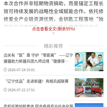
本次合作并非短期物资捐助，而是锚定工程长
效可持续发展的战略性全域赋能合作。依托修
修爱全产业链资源优势，金钥匙工程落地“独
家冠名深度赋能、全域标准化健康驿站布设、
点击查看全文(剩余
95
%)
全国爱心公益联盟共建”三大核心顶层规划，
打破传统公益项目零散化、阶段性痛点，以系
精彩推荐
统化布局重塑国内防走失公益发展模式，构筑
边关有“医”靠 守护“零距离” ——辽宁
覆盖全国城乡、线上线下联动的常态化公益防
援疆助力新疆兵团九师边境“健康驿
护生态，为亿万老人与儿童筑牢平安守护屏
站”建设纪实
2026-07-24 15:01
障。
“辽宁优品”走进新疆！亮相兵超联赛
导读:
2026-07-22 17:51
作为国家级“一老一小”专项公益项目，金钥
匙工程立足守护民生本源，借力修正•修修爱
农机托管护航麦收 阿合奇县农业社会化服