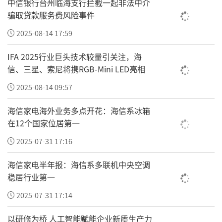
动框架，变成常驻社区、常驻校园的民生便民
中信银行台州临海支行拦截一起非法中介
骗取贷款服务费风险事件
项目，织就一张遍布城乡的立体化安全防护网
2025-08-14 17:59
络。
IFA 2025行业巨头技术较量引关注，海
3.跨界强强联合：公益联盟全民共建
信、三星、索尼将携RGB-Mini LED亮相
立足工程全国化发展布局，金钥匙工程以中国
2025-08-14 09:57
关心下一代健康体育基金会为权威背书、修正
海信家电海外业务多点开花：海信系冰箱
修修爱为核心落地主体，发起筹建全国爱心公
在12个国家位居第一
益联盟战略项目，跨界整合多行业资源，从单
2025-07-31 17:16
一企业公益升级全民共建公益平台，下设四大
协作板块：
海信家电半年报：海信系多联机中央空调
稳居行业第一
医药产业协作联盟：依托修修爱全国医药终端
2025-07-31 17:14
资源，由金钥匙工程牵头吸纳全国连锁药企、
连锁药房、健康服务机构入盟，以线下门店作
以研修为桥 人工智能赋能企业新质生产力