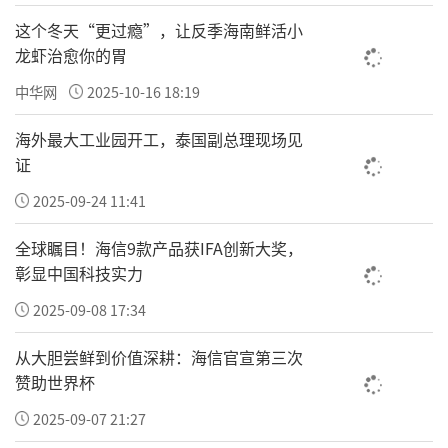
依托修修爱深耕全国医药终端的专业服务体
这个冬天“更过瘾”，让反季海南鲜活小
系，品牌汇聚近百名资深星级医师，常年下沉
龙虾治愈你的胃
合作门店落地仪器检测、推拿调理、健康科普
中华网
2025-10-16 18:19
驻店帮扶。这套成熟的线下驻店、便民服务模
式，直接复制落地至金钥匙健康驿站建设，为
海外最大工业园开工，泰国副总理现场见
证
驿站人员培训、便民服务、健康科普输出标准
2025-09-24 11:41
化实操方案。
全球瞩目！海信9款产品获IFA创新大奖，
校园专属健康驿站：由金钥匙工程联合各地教
彰显中国科技实力
育主管部门统筹落地，在全国中小学、乡村寄
2025-09-08 17:34
宿制校园设立标准化驿站，内设安全科普教学
区、公益物资仓储区、应急求助接待区。驿站
从大胆尝鲜到价值深耕：海信官宣第三次
日常由校方与工程专员共管，常态化开展防拐
赞助世界杯
防骗、避险自救主题课程、应急演练，免费为
2025-09-07 21:27