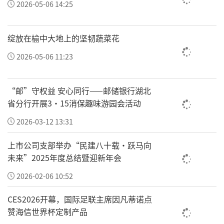
2026-05-06 14:25
助学帮扶，依托自有千万级新媒体矩阵常态化
普及儿童安全知识。在工程整体战略规划中，
绽放在榆中大地上的坚韧蔬菜花
刘学梅统筹品牌顶层资源，围绕金钥匙工程发
2026-05-06 11:23
展节奏制定长效投入方案，统筹物资募集、全
国科普活动策划落地、全网安全知识科普传
“邮”守权益 安心同行——邮储银行湖北
播，从品牌运营层面保障工程稳步拓张。
省分行开展3·15消保趣味游园会活动
项目联合推进方周海先生任职修正集团营销总
2026-03-12 13:31
公司副总经理、修修爱事业部总经理，兼任全
上市公司支部举办“民建八十载·跃马向
国工商联医药业商会、中国优生优育协会专家
未来”2025年度总结暨迎新年会
顾问，凭借数十年医药行业深耕积累，手握全
2026-02-06 10:52
国连锁药房、医疗机构、各级合作院校完善渠
CES2026开幕，国际足联主席因凡蒂诺点
道网络。由周海牵头打通物资仓储、区域配
赞海信世界杯定制产品
送、终端落地全链路，将遍布全国的线下终端