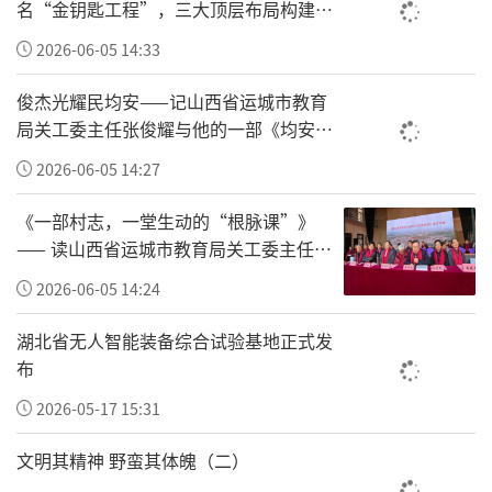
名“金钥匙工程”，三大顶层布局构建全
品牌背书、渠道运营、全域宣传五大维度持续
国一老一小安全防护新体系
2026-06-05 14:33
资源输送，破解传统公益资源短缺、落地困难
的行业痛点。
俊杰光耀民均安——记山西省运城市教育
局关工委主任张俊耀与他的一部《均安村
深耕公益多年，修修爱斩获国际中国公益责任
志》
2026-06-05 14:27
品牌奖、315全国匠心品牌、宝贝回家爱心合作
伙伴、天使健康爱心企业等数十项权威荣誉，
《一部村志，一堂生动的“根脉课”》
—— 读山西省运城市教育局关工委主任张
连续多年获评消费者权益先进单位、关爱儿童
俊耀主编的《均安村志》有感
爱心单位，沉甸甸的荣誉是品牌多年践行社会
2026-06-05 14:24
责任的有力佐证。
湖北省无人智能装备综合试验基地正式发
布
项目联合推进方刘学梅女士，身兼吉林省保健
2026-05-17 15:31
食品行业协会会长、修正集团大健康营销公司
总经理、CCTV爱心慈善大使等职务，坐拥多项
文明其精神 野蛮其体魄（二）
国家级公益荣誉，长期担任乡村小学校长深耕