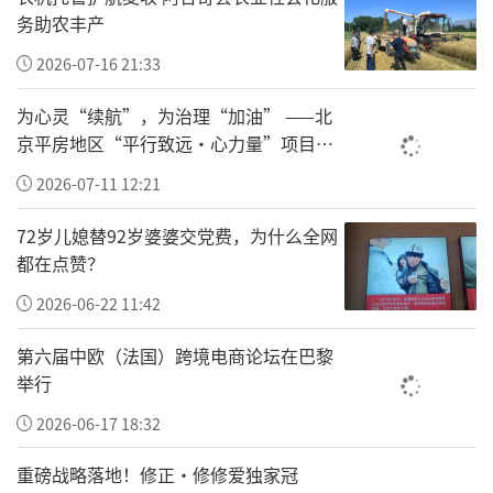
独家冠名战略资源，从顶层运营赋能、线下实
务助农丰产
体落地、社会资源聚合三个维度稳步拓进：健
2026-07-16 21:33
康驿站扎根校园和社区，公益联盟联动全行业
为心灵“续航”，为治理“加油” ——北
力量，让防丢防拐公益落地生根、长效运营，
京平房地区“平行致远·心力量”项目让
把安全保障送到千家万户身边。
基层干部轻装上阵
2026-07-11 12:21
1.王牌冠名落地：夯实长效运营根基
72岁儿媳替92岁婆婆交党费，为什么全网
金钥匙工程作为聚焦一老一小防丢防拐的标杆
都在点赞？
公益项目，自立项之初便以规模化、普惠化、
2026-06-22 11:42
长效化作为建设目标。本次选定修正集团修修
第六届中欧（法国）跨境电商论坛在巴黎
爱事业部为全国独家冠名方，是项目经过多方
举行
综合研判敲定的重要战略抉择。依托修正集团
2026-06-17 18:32
深耕国民健康产业的雄厚积淀与修修爱深耕儿
重磅战略落地！修正•修修爱独家冠
童健康的专业优势，从资金投入、物资保障、