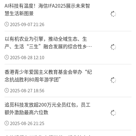
在校学生录入安全信息、申领智能防护设备，
AI科技有温度！海信IFA2025展示未来智
重点倾斜留守儿童聚集的偏远乡村学校，从校
慧生活新图景
园源头筑牢未成年人走失防范底线。
2025-09-07 21:26
社区便民健康驿站：金钥匙工程联动各地社区
以有机农业为引擎，推动全域生态、生
居委会、合作连锁药店，将优质线下门店升级
产、生活“三生”融合发展的综合性乡村
为社区定点驿站，聚焦辖区空巢老人、独居高
振兴“车河”
2025-08-28 12:10
龄老人、社区学龄前儿童。驿站常态化提供人
香港青少年爱国主义教育基金会举办“纪
员信息建档、装备申领、走失求助、定期科普
念抗战胜利80周年游学团”
等公益服务，定期组织公益讲师进社区宣讲防
2025-08-27 18:56
走失知识，形成「日常科普—设备保障—走失帮
扶」全闭环服务模式。
追觅科技发放超200万元全员红包，员工
额外激励最高六位数
海量健康驿站的落地布设，成为金钥匙工程扎
2025-08-26 21:25
根基层的关键支点，让公益服务走出阶段性活