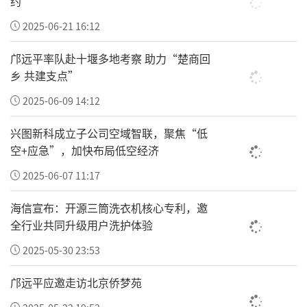
约
会、民间应急搜救团队、社区公益组织，落地
高龄老人上门探访、走失人员协助搜寻等落地
2025-06-21 16:12
服务，实现线上科普造势、线下落地帮扶双向
邝远平率队赴十堰多地考察 助力“楚商回
协同。随着联盟合作版图持续扩容，各行各业
乡 共建支点”
爱心主体不断加盟，金钥匙工程逐步实现全民
2025-06-09 14:12
参与、全域联动的公益新格局。
兴图新科成立子公司空域智联，聚焦“低
4.锚定蓝图：诚邀全社会携手同行
空+应急”，加快布局低空经济
2025-06-07 11:17
独家冠名赋能、健康驿站落地、公益联盟搭建
三大战略全面落地，标志着金钥匙工程正式迈
海信宣布：开源三筒洗衣机核心专利，邀
入规范化、规模化、长效化高质量发展新阶
全行业共同升级用户洗护体验
段。现阶段，在刘学梅、周海团队统筹推进
2025-05-30 23:53
下，健康驿站建设、公益联盟招商、百城千校
邝远平应邀走访北京侨梦苑
公益捐赠三大工作同步全速推进，落地版图持