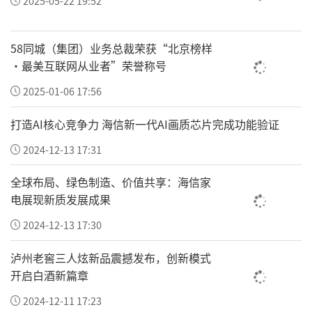
2025-05-22 19:52
续向全国各省市、县域、乡镇纵深延伸。
一老一小安，则万家安宁。未来，金钥匙工程
58同城（集团）业务总裁荣获“北京榜样
将持续深化与修正修修爱的战略合作，迭代完
·最美互联网从业者”荣誉称号
善健康驿站标准化运营体系，持续扩容全国爱
2025-01-06 17:56
心公益联盟合作体量，面向全国各级学校、爱
打造AI核心竞争力 海信新一代AI画质芯片完成功能验证
心企业、社会组织、志愿者开放合作通道。
2024-12-13 17:31
愿各界同仁携手加盟金钥匙工程，以实业之力
全球布局、绿色制造、价值共享：海信家
为基、智能科技为翼、全民善意为炬，同心守
电展现新质发展成果
护少年儿童快乐成长、银发老人平安归家，用
2024-12-13 17:30
系统化公益行动守护万家烟火平安。
泸州老窖三人炫新品震撼发布，创新模式
开启白酒新篇章
2024-12-11 17:23