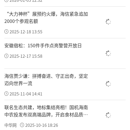
在教育帮扶、医疗救助、寻亲团圆、精准扶贫
“大力神杯”展预约火爆，海信紧急追加
四大领域落地无数落地项目，积累了成熟的公
2000个参观名额
益落地、物资统筹、政企联动实操经验，为金
2025-12-18 13:55
钥匙工程全国规模化铺开打下扎实实操根基。
安徽宿松：150件手作点亮警营开放日
2.全域网点：打造家门口守护阵地
2025-12-17 15:58
为推动公益服务从集中式捐赠转向日常化便民
服务，金钥匙工程正式启动全国标准化健康驿
海信贾少谦：拼搏奋进、守正出奇，坚定
站落地战略，依托修修爱线下全渠道合作资
迈向世界一流
源，以校园、社区两大场景为落脚点，分类打
2025-11-04 14:41
造校园健康驿站、社区健康驿站两大实体服务
联名生态共建，地标集结亮相！国机海南
站点，构建网格化便民防护体系，实现一老一
中农投发布双高端品牌，开启食材品质新
小安全服务就近可达、随时可享。
纪元
中华网
2025-10-16 18:26